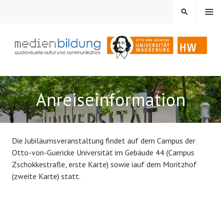
Springe
MENÜ
SUCHEN
zum
Inhalt
Audiovisuelle Kultur und Kommunikation
MEDIENBILDUNG
Anreiseinformation
Die Jubiläumsveranstaltung findet auf dem Campus der
Otto-von-Guericke Universität im Gebäude 44 (Campus
Zschokkestraße, erste Karte) sowie iauf dem Moritzhof
(zweite Karte) statt.