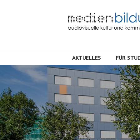
Springe
zum
Inhalt
Audiovisuelle Kultur und Kommunik
MEDIENBILDU
AKTUELLES
FÜR STUD