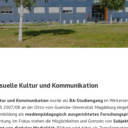
isuelle Kultur und Kommunikation
ltur und Kommunikation
wurde als
BA-Studiengang
im Winterse
 2007/08 an der Otto-von-Guericke-Universität Magdeburg einge
enbildung als
medienpädagogisch ausgerichtetes Forschungs
ichtung. Im Fokus stehen die Möglichkeiten und Grenzen von
Subjekt
nt von digitaler Medialität
. Bildung wird dabei als Transformatio