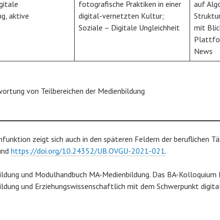
gitale
fotografische Praktiken in einer
auf Alg
g, aktive
digital-vernetzten Kultur;
Struktu
Soziale – Digitale Ungleichheit
mit Bli
Plattfo
News
wortung von Teilbereichen der Medienbildung
funktion zeigt sich auch in den späteren Feldern der beruflichen Tät
und
https://doi.org/10.24352/UB.OVGU-2021-021
.
ldung und Modulhandbuch MA-Medienbildung. Das BA-Kolloquium M
ildung und Erziehungswissenschaftlich mit dem Schwerpunkt digit