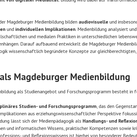
der Magdeburger Medienbildung bilden
audiovisuelle
und insbeson
len
und
individuellen Implikationen
. Medienbildung analysiert und
lschaftlichen und medialen Praktiken in unterschiedlichen lebenswel
hängen. Darauf aufbauend entwickelt die Magdeburger Medienbildun
gik wissenschaftlich begründete Konzepte zur gleichberechtigten,
s als Magdeburger Medienbildung
nbildung als Studienangebot und Forschungsprogramm besteht in f
iplinäres Studien- und Forschungsprogramm
, das den Gegenstan
Implikationen aus erziehungswissenschaftlicher Perspektive fokussi
dung lässt sich der Medienpädagogik als
Handlungs- und Reflexi
n und informatischen Wissens, praktischer Kompetenzen sowie kri
ofessions- und Reflexionswissens ist hierbei von besonderer Bedeu