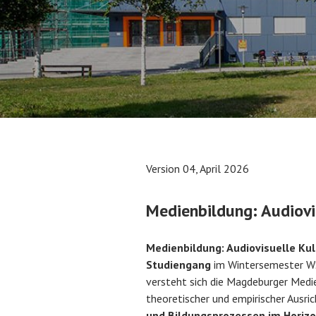
Version 04, April 2026
Medienbildung: Audiov
Medienbildung: Audiovisuelle Ku
Studiengang
im Wintersemester WS
versteht sich die Magdeburger Medi
theoretischer und empirischer Ausr
und
Bildungsprozessen
im Horizo