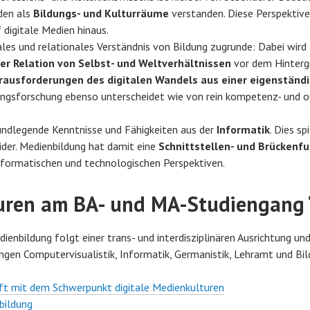
en als
Bildungs- und Kulturräume
verstanden. Diese Perspektive 
 digitale Medien hinaus.
ales und relationales Verständnis von Bildung zugrunde: Dabei wird
er Relation von Selbst- und Weltverhältnissen
vor dem Hintergr
rausforderungen des digitalen Wandels
aus einer eigenständ
ungsforschung ebenso unterscheidet wie von rein kompetenz- und o
undlegende Kenntnisse und Fähigkeiten aus der
Informatik
. Dies s
er. Medienbildung hat damit eine
Schnittstellen- und Brückenfu
nformatischen und technologischen Perspektiven.
suren am BA- und MA-Studiengang
bildung folgt einer trans- und interdisziplinären Ausrichtung und
gen Computervisualistik, Informatik, Germanistik, Lehramt und B
ft mit dem Schwerpunkt digitale Medienkulturen
bildung