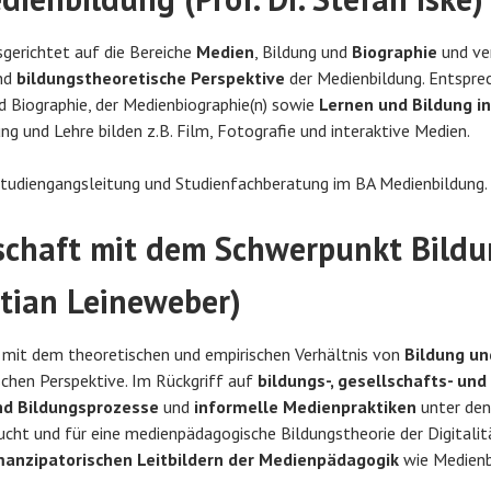
sgerichtet auf die Bereiche
Medien
, Bildung und
Biographie
und ver
nd
bildungstheoretische Perspektive
der Medienbildung. Entspr
d Biographie, der Medienbiographie(n) sowie
Lernen und Bildung i
ng und Lehre bilden z.B. Film, Fotografie und interaktive Medien.
Studiengangsleitung und Studienfachberatung im BA Medienbildung.
chaft mit dem Schwerpunkt Bildun
istian Leineweber)
h mit dem theoretischen und empirischen Verhältnis von
Bildung un
schen Perspektive. Im Rückgriff auf
bildungs-, gesellschafts- un
nd Bildungsprozesse
und
informelle Medienpraktiken
unter den
cht und für eine medienpädagogische Bildungstheorie der Digitalit
anzipatorischen Leitbildern der Medienpädagogik
wie Medienb