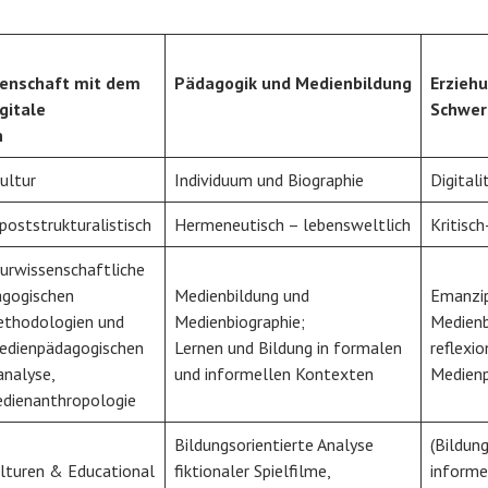
senschaft mit dem
Pädagogik und Medienbildung
Erzieh
gitale
Schwerp
n
ultur
Individuum und Biographie
Digital
poststrukturalistisch
Hermeneutisch – lebensweltlich
Kritisch
urwissenschaftliche
agogischen
Medienbildung und
Emanzip
thodologien und
Medienbiographie;
Medienb
edienpädagogischen
Lernen und Bildung in formalen
reflexi
analyse,
und informellen Kontexten
Medien
dienanthropologie
Bildungsorientierte Analyse
(Bildun
lturen & Educational
fiktionaler Spielfilme,
informe