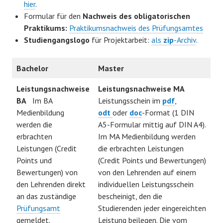
hier
.
Formular für den
Nachweis des obligatorischen
Praktikums:
Praktikumsnachweis des Prüfungsamtes
Studiengangslogo
für Projektarbeit:
als
zip
-Archiv
.
Bachelor
Master
Leistungsnachweise
Leistungsnachweise MA
BA
Im BA
Leistungsschein im
pdf
,
Medienbildung
odt
oder
doc
-Format (1 DIN
werden die
A5-Formular mittig auf DIN A4).
erbrachten
Im MA Medienbildung werden
Leistungen (Credit
die erbrachten Leistungen
Points und
(Credit Points und Bewertungen)
Bewertungen) von
von den Lehrenden auf einem
den Lehrenden direkt
individuellen Leistungsschein
an das zuständige
bescheinigt, den die
Prüfungsamt
Studierenden jeder eingereichten
gemeldet.
Leistung beilegen. Die vom