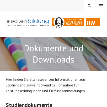
Springe
MENÜ
SUCHEN
zum
Inhalt
Audiovisuelle Kultur und Kommunikation
MEDIENBILDUNG
Dokumente und
Downloads
Hier finden Sie alle relevanten Informationen zum
Studiengang sowie notwendige Formulare für
Leistungserbringungen und Prüfungsanmeldungen.
Studiendokumente