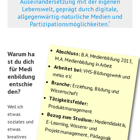
Auseinandersetzung mit der eigenen
Lebenswelt, geprägt durch digitale,
allgegenwärtig-natürliche Medien und
Partizipationsmöglichkeiten.“
Abschluss:
Warum ha
B.A. Medienbildung 2013,
M.A. Medienbildung in Arbeit
st du dich
Arbeitet bei:
für Medi
VHS-Bildungswerk und
meko e.V.
enbildung
Branche:
entschie
Erziehung, Bildung und
Wissenschaft
den?
Tätigkeitsfelder:
Produktmanagement
Weil ich
etwas
Bezug zum Studium:
Mediendidaktik,
soziales und
E-Learning, Wissens- und Projektmanagement, Pädagogik
etwas
kreatives