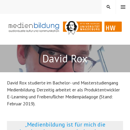
Springe
MENÜ
SUCHEN
zum
Inhalt
Audiovisuelle Kultur und Kommunikation
MEDIENBILDUNG
David Rox
David Rox studierte im Bachelor- und Masterstudiengang
Medienbildung. Derzeitig arbeitet er als Produktentwickler
E-Learning und Freiberuflicher Medienpädagoge (Stand:
Februar 2019).
„Medienbildung ist für mich die