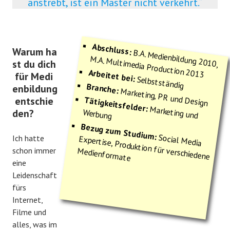
anstrebt, ist ein Master nicht verkehrt.“
Abschluss:
Warum ha
B.A. Medienbildung 2010,
M.A. Multimedia Production 2013
st du dich
Arbeitet bei:
für Medi
Selbstständig
Branche:
enbildung
Marketing, PR und Design
entschie
Tätigkeitsfelder:
Marketing und
den?
Werbung
Bezug zum Studium:
Social Media
Expertise, Produktion für verschiedene
Ich hatte
schon immer
Medienformate
eine
Leidenschaft
fürs
Internet,
Filme und
alles, was im