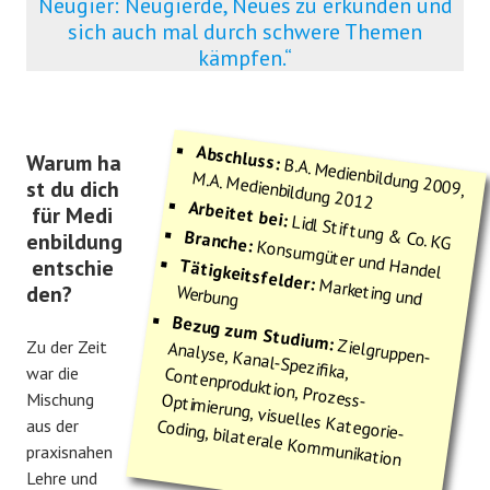
Neugier: Neugierde, Neues zu erkunden und
sich auch mal durch schwere Themen
kämpfen.“
Abschluss:
Warum ha
B.A. Medienbildung 2009,
M.A. Medienbildung 2012
st du dich
Arbeitet bei:
für Medi
Lidl Stiftung & Co. KG
Branche:
enbildung
Konsumgüter und Handel
entschie
Tätigkeitsfelder:
Marketing und
den?
Werbung
Bezug zum Studium:
Zielgruppen-
Analyse, Kanal-Spezifika, Contenproduktion, Prozess-Optimierung, visuelles Kategorie-
Zu der Zeit
war die
Mischung
Coding, bilaterale Kommunikation
aus der
praxisnahen
Lehre und