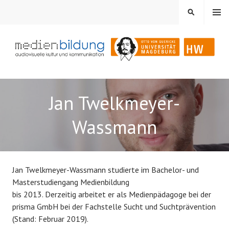
Springe
MENÜ
SUCHEN
zum
Inhalt
Audiovisuelle Kultur und Kommunikation
MEDIENBILDUNG
Jan Twelkmeyer-
Wassmann
Jan Twelkmeyer-Wassmann studierte im Bachelor- und
Masterstudiengang Medienbildung
bis 2013. Derzeitig arbeitet er als Medienpädagoge bei der
prisma GmbH bei der Fachstelle Sucht und Suchtprävention
(Stand: Februar 2019).