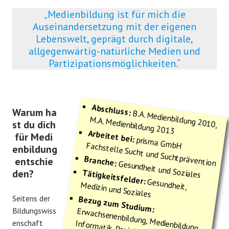
„Medienbildung ist für mich die
Auseinandersetzung mit der eigenen
Lebenswelt, geprägt durch digitale,
allgegenwärtig-natürliche Medien und
Partizipationsmöglichkeiten.“
Abschluss:
Warum ha
B.A. Medienbildung 2010,
M.A. Medienbildung 2013
st du dich
Arbeitet bei:
für Medi
prisma GmbH Fachstelle Sucht und Suchtprävention
enbildung
Branche:
entschie
Gesundheit und Soziales
den?
Tätigkeitsfelder:
Gesundheit,
Medizin und Soziales
Seitens der
Bezug zum Studium:
Bildungswiss
Erwachsenenbildung, Medienbildung,
Informatik, Projektmanagement,
enschaft