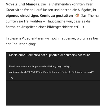
Novels und Mangas
. Die Teilnehmenden konnten ihrer
Kreativität freien Lauf lassen und hatten die Aufgabe, ihr
eigenes einseitiges Comic zu gestalten
.
Das Thema
durften sie frei wählen — Hauptsache war, dass es die
formalen Ansprüche einer Bildergeschichte erfüllt.
In diesem Video erklären wir nochmal genau, worum es bei
der Challenge ging:
Video-
Media error: Format(s) not supported or source(s) not found
Player
Datei herunterladen: https://medienbildung.ovgu.de/wp-
content/uploads/2020/09/Eine-Geschichte-eine-Seite_1_Einleitung_ue.mp4?
_=1