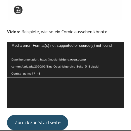
Video:
Beispiele, wie so ein Comic aussehen könnte
Video-
Media error: Format(s) not supported or source(s) not found
Player
Datei herunterladen: https://medienbildung.ovgu.de/wp-
content/uploads/2020/09/Eine-Geschichte-eine-Seite_5_Beispiel-
Comica_ue.mp4?_=3
Zurück zur Startseite