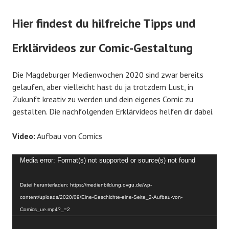
Hier findest du hilfreiche Tipps und
Erklärvideos zur Comic-Gestaltung
Die Magdeburger Medienwochen 2020 sind zwar bereits
gelaufen, aber vielleicht hast du ja trotzdem Lust, in
Zukunft kreativ zu werden und dein eigenes Comic zu
gestalten. Die nachfolgenden Erklärvideos helfen dir dabei.
Video:
Aufbau von Comics
Video-
Media error: Format(s) not supported or source(s) not found
Player
Datei herunterladen: https://medienbildung.ovgu.de/wp-
content/uploads/2020/09/Eine-Geschichte-eine-Seite_2-Aufbau-von-
Comics_ue.mp4?_=2