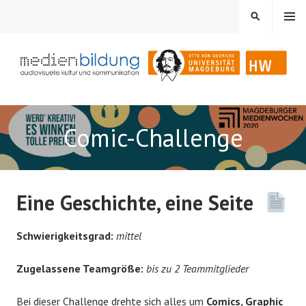
Springe
MENÜ
SUCHEN
zum
Inhalt
Audiovisuelle Kultur und Kommunikation
MEDIENBILDUNG
Comic-Challenge
Eine Geschichte, eine Seite
Schwierigkeitsgrad:
mittel
Zugelassene Teamgröße:
bis zu 2 Teammitglieder
Bei dieser Challenge drehte sich alles um
Comics, Graphic