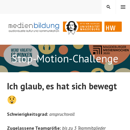
Springe
MENÜ
SUCHEN
zum
Inhalt
Audiovisuelle Kultur und Kommunikation
MEDIENBILDUNG
Stop-Motion-Challenge
Ich glaub, es hat sich bewegt
Schwierigkeitsgrad:
anspruchsvoll
Zugelassene Teamgröße:
bis zu 3 Teammitglieder