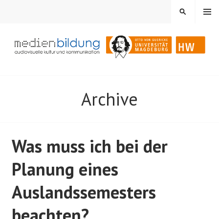
Springe
MENÜ
SUCHEN
zum
Inhalt
Audiovisuelle Kultur und Kommunikation
MEDIENBILDUNG
Archive
Was muss ich bei der
Planung eines
Auslandssemesters
beachten?