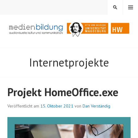
Springe
MENÜ
SUCHEN
zum
Inhalt
Audiovisuelle Kultur und Kommunikation
MEDIENBILDUNG
Internetprojekte
Projekt HomeOffice.exe
Veröffentlicht am
15. Oktober 2021
von
Dan Verständig