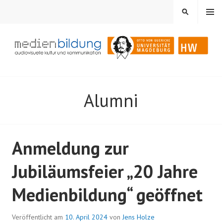
Springe
MENÜ
SUCHEN
zum
Inhalt
Audiovisuelle Kultur und Kommunikation
MEDIENBILDUNG
Alumni
Anmeldung zur
Jubiläumsfeier „20 Jahre
Medienbildung“ geöffnet
Veröffentlicht am
10. April 2024
von
Jens Holze