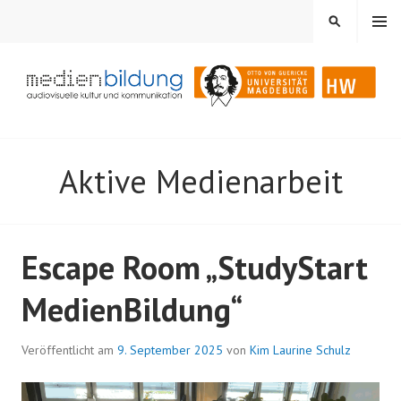
Springe
MENÜ
SUCHEN
zum
Inhalt
Audiovisuelle Kultur und Kommunikation
MEDIENBILDUNG
Aktive Medienarbeit
Escape Room „StudyStart
MedienBildung“
Veröffentlicht am
9. September 2025
von
Kim Laurine Schulz