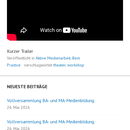
Kurzer Trailer
Veröffentlicht in
Aktive Medienarbeit
,
Best
Practice
verschlagwortet
theater
,
workshop
NEUESTE BEITRÄGE
Vollversammlung BA- und MA-Medienbildung:
26. Mai 2026
Vollversammlung BA- und MA-Medienbildung:
26. Mai 2026