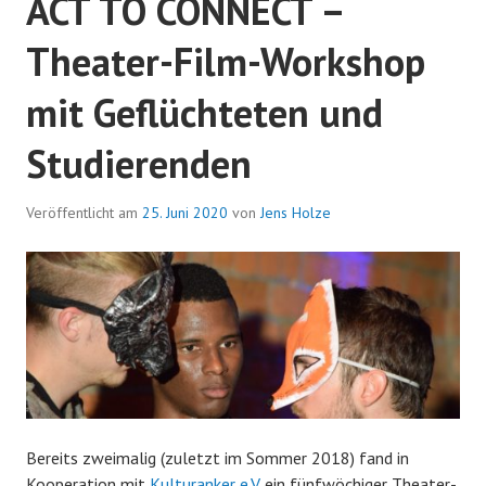
ACT TO CONNECT –
Theater-Film-Workshop
mit Geflüchteten und
Studierenden
Veröffentlicht am
25. Juni 2020
von
Jens Holze
Bereits zweimalig (zuletzt im Sommer 2018) fand in
Kooperation mit
Kulturanker e.V.
ein fünfwöchiger Theater-