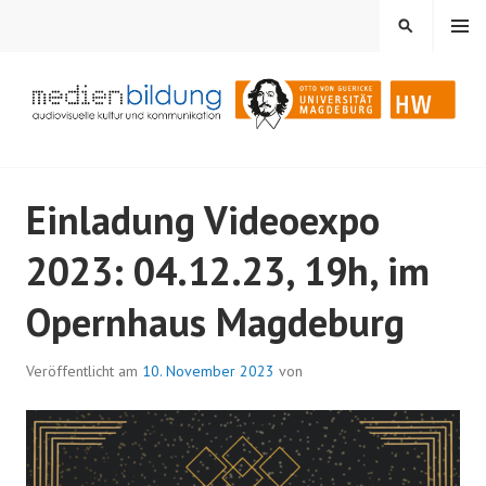
Springe
MENÜ
SUCHEN
zum
Inhalt
Audiovisuelle Kultur und Kommunikation
MEDIENBILDUNG
Einladung Videoexpo
2023: 04.12.23, 19h, im
Opernhaus Magdeburg
Veröffentlicht am
10. November 2023
von