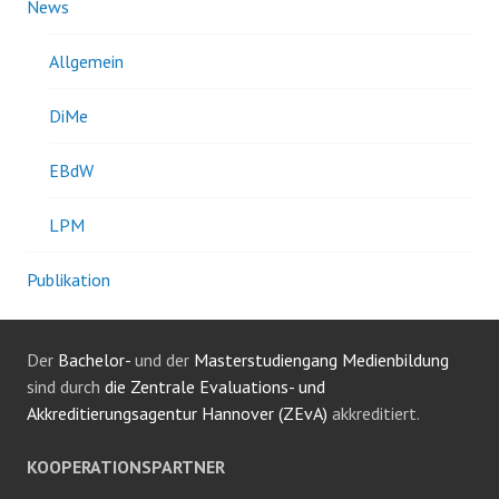
News
Allgemein
DiMe
EBdW
LPM
Publikation
Der
Bachelor-
und der
Masterstudiengang Medienbildung
sind durch
die Zentrale Evaluations- und
Akkreditierungsagentur Hannover (ZEvA)
akkreditiert.
KOOPERATIONSPARTNER