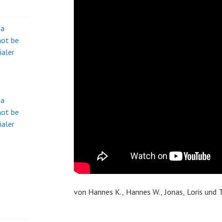
na
not be
ialer
na
not be
ialer
von Hannes K., Hannes W., Jonas, Loris und 