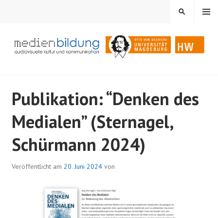
Springe
MENÜ
SUCHEN
zum
Inhalt
Audiovisuelle Kultur und Kommunikation
MEDIENBILDUNG
Publikation: “Denken des
Medialen” (Sternagel,
Schürmann 2024)
Veröffentlicht am
20. Juni 2024
von