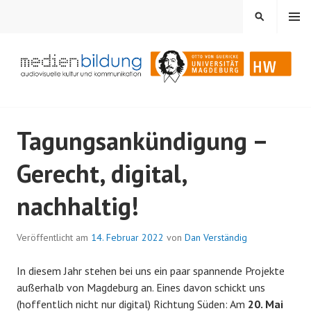
Springe
MENÜ
SUCHEN
zum
Inhalt
Audiovisuelle Kultur und Kommunikation
MEDIENBILDUNG
Tagungsankündigung –
Gerecht, digital,
nachhaltig!
Veröffentlicht am
14. Februar 2022
von
Dan Verständig
In diesem Jahr stehen bei uns ein paar spannende Projekte
außerhalb von Magdeburg an. Eines davon schickt uns
(hoffentlich nicht nur digital) Richtung Süden: Am
20. Mai