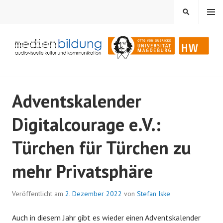
Springe
MENÜ
SUCHEN
zum
Inhalt
Audiovisuelle Kultur und Kommunikation
MEDIENBILDUNG
Adventskalender
Digitalcourage e.V.:
Türchen für Türchen zu
mehr Privatsphäre
Veröffentlicht am
2. Dezember 2022
von
Stefan Iske
Auch in diesem Jahr gibt es wieder einen Adventskalender