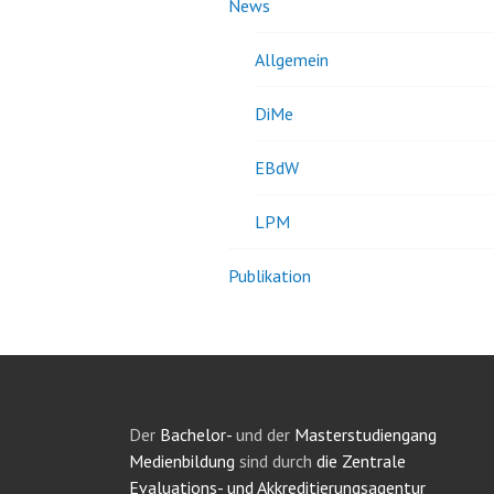
News
Allgemein
DiMe
EBdW
LPM
Publikation
Der
Bachelor-
und der
Masterstudiengang
Medienbildung
sind durch
die Zentrale
Evaluations- und Akkreditierungsagentur