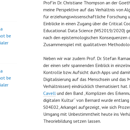
Prof’in Dr. Christiane Thompson an der Goet
meine Perspektive auf das Verhältnis von Al
für erziehungswissenschaftliche Forschung un
Einblicke in einen Zugang über die Critical C
na
Educational Data Science (WS2019/2020) ge
not be
nach den epistemologischen Konsequenzen d
ialer
Zusammenspiel mit qualitativen Methodolog
Neben wir war zudem Prof. Dr. Stefan Ramae
der einen sehr spannenden Einblick in einzeln
na
Kontrolle bzw. Aufsicht durch Apps und damit
not be
Digitalisierung auf das Menschsein und das M
ialer
Verhältnissen) eindrücklich thematisiert hat
Cavell
und den Band „
Komplizen des Erkennu
digitalen Kultur
“ von Bernard wurde entlang 
S04E02, Arkangel aufgezeigt, wie sich Proz
Umgang mit Unbestimmtheit heute ins Verhäl
Theoriebildung setzen lassen.