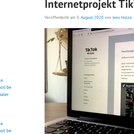
Internetprojekt Ti
Veröffentlicht am
5. August 2020
von
Jens Holze
na
not be
ialer
na
not be