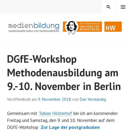
Springe
MENÜ
SUCHEN
zum
Inhalt
Audiovisuelle Kultur und Kommunikation
MEDIENBILDUNG
DGfE-Workshop
Methodenausbildung am
9.-10. November in Berlin
Veröffentlicht am
9. November 2018
von
Dan Verständig
Gemeinsam mit
Tobias Hölterhof
bin ich am kommenden
Freitag und Samstag, den 9. und 10. November auf dem
DGfE-Workshop
Zur Lage der postgradualen