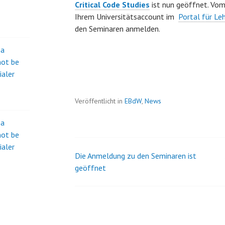
Critical Code Studies
ist nun geöffnet. Vom 
Ihrem Universitätsaccount im
Portal für Le
den Seminaren anmelden.
na
not be
ialer
Veröffentlicht in
EBdW
,
News
na
not be
ialer
Die Anmeldung zu den Seminaren ist
Beitrags-
geöffnet
Navigation