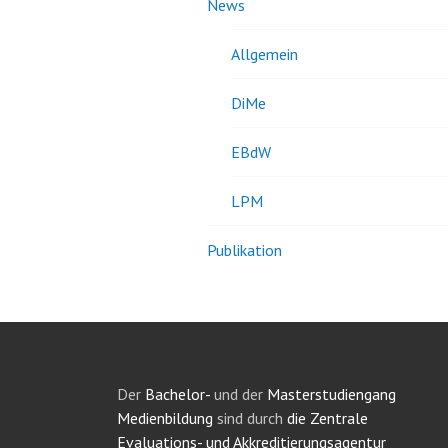
News
Allgemein
DiMe
EBdW
LPM
Publikation
Der
Bachelor-
und der
Masterstudiengang
Medienbildung
sind durch
die Zentrale
Evaluations- und Akkreditierungsagentur