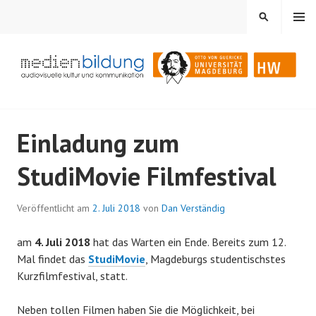
Springe
MENÜ
SUCHEN
zum
Inhalt
Audiovisuelle Kultur und Kommunikation
MEDIENBILDUNG
Einladung zum
StudiMovie Filmfestival
Veröffentlicht am
2. Juli 2018
von
Dan Verständig
am
4. Juli 2018
hat das Warten ein Ende. Bereits zum 12.
Mal findet das
StudiMovie
, Magdeburgs studentischstes
Kurzfilmfestival, statt.
Neben tollen Filmen haben Sie die Möglichkeit, bei