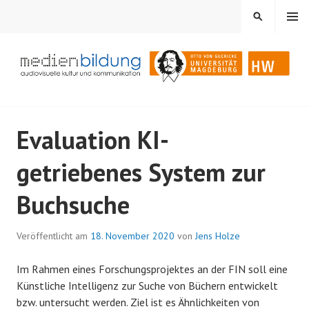
Springe
MENÜ
SUCHEN
zum
Inhalt
Audiovisuelle Kultur und Kommunikation
MEDIENBILDUNG
Evaluation KI-
getriebenes System zur
Buchsuche
Veröffentlicht am
18. November 2020
von
Jens Holze
Im Rahmen eines Forschungsprojektes an der FIN soll eine
Künstliche Intelligenz zur Suche von Büchern entwickelt
bzw. untersucht werden. Ziel ist es Ähnlichkeiten von