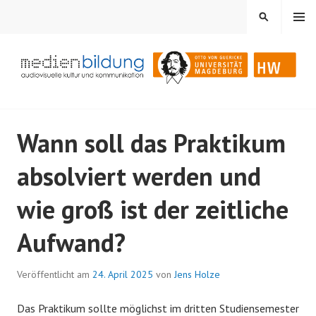
Springe
MENÜ
SUCHEN
zum
Inhalt
Audiovisuelle Kultur und Kommunikation
MEDIENBILDUNG
Wann soll das Praktikum
absolviert werden und
wie groß ist der zeitliche
Aufwand?
Veröffentlicht am
24. April 2025
von
Jens Holze
Das Praktikum sollte möglichst im dritten Studiensemester