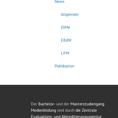
News
Allgemein
DiMe
EBdW
LPM
Publikation
Der
Bachelor-
und der
Masterstudiengang
Medienbildung
sind durch
die Zentrale
Evaluations- und Akkreditierungsagentur