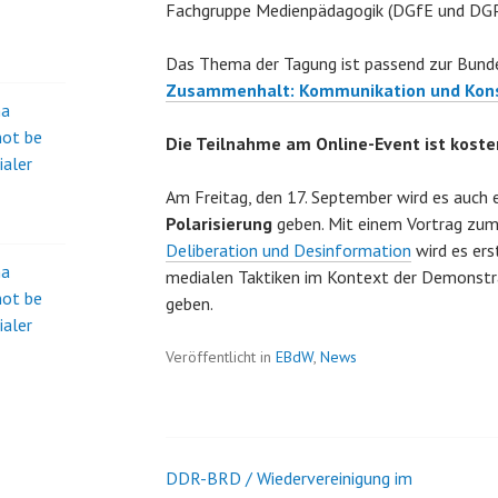
Fachgruppe Medienpädagogik (DGfE und DGPuK
Das Thema der Tagung ist passend zur Bun
Zusammenhalt: Kommunikation und Kon
na
not be
Die Teilnahme am Online-Event ist koste
ialer
Am Freitag, den 17. September wird es auch 
Polarisierung
geben. Mit einem Vortrag zu
Deliberation und Desinformation
wird es ers
na
medialen Taktiken im Kontext der Demonstr
not be
geben.
ialer
Veröffentlicht in
EBdW
,
News
DDR-BRD / Wiedervereinigung im
Beitrags-