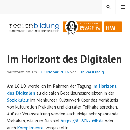
Springe
MENÜ
SUCHEN
zum
Inhalt
Audiovisuelle Kultur und Kommunikation
MEDIENBILDUNG
Im Horizont des Digitalen
Veröffentlicht am
12. Oktober 2018
von
Dan Verständig
Am 16.10. werde ich im Rahmen der Tagung
Im Horizont
des Digitalen
zu digitalen Beteiligungsprojekten in der
Soziokultur
im Nienburger Kulturwerk über das Verhältnis
von kulturellen Praktiken und digitaler Teilhabe sprechen.
Auf der Veranstaltung werden auch einige sehr spannende
Vorhaben, wie zum Beispiel
https://8160kkubik.de
oder
auch
Komplimente
, vorgestellt.