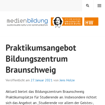
Springe
MENÜ
SUCHEN
zum
Inhalt
Audiovisuelle Kultur und Kommunikation
MEDIENBILDUNG
Praktikumsangebot
Bildungszentrum
Braunschweig
Veröffentlicht am
27. Januar 2021
von
Jens Holze
Aktuell bietet das Bildungszentrum Braunschweig
Praktikumsplätze für Studierende an. Insbesondere richtet
sich das Angebot an „Studierende vor allem der Geistes-,