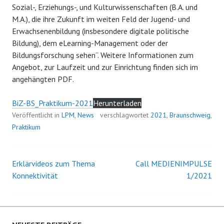
Sozial-, Erziehungs-, und Kulturwissenschaften (B.A. und
M.A.), die ihre Zukunft im weiten Feld der Jugend- und
Erwachsenenbildung (insbesondere digitale politische
Bildung), dem eLearning-Management oder der
Bildungsforschung sehen“. Weitere Informationen zum
Angebot, zur Laufzeit und zur Einrichtung finden sich im
angehängten PDF.
BiZ-BS_Praktikum-2021
Herunterladen
Veröffentlicht in
LPM
,
News
verschlagwortet
2021
,
Braunschweig
,
Praktikum
Erklärvideos zum Thema
Call MEDIENIMPULSE
Beitrags-
Konnektivität
1/2021
Navigation