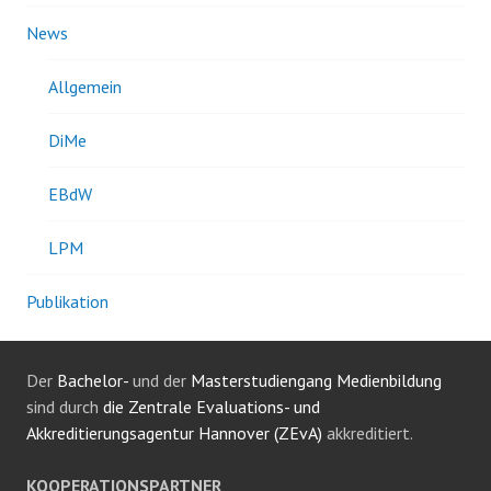
News
Allgemein
DiMe
EBdW
LPM
Publikation
Der
Bachelor-
und der
Masterstudiengang Medienbildung
sind durch
die Zentrale Evaluations- und
Akkreditierungsagentur Hannover (ZEvA)
akkreditiert.
KOOPERATIONSPARTNER