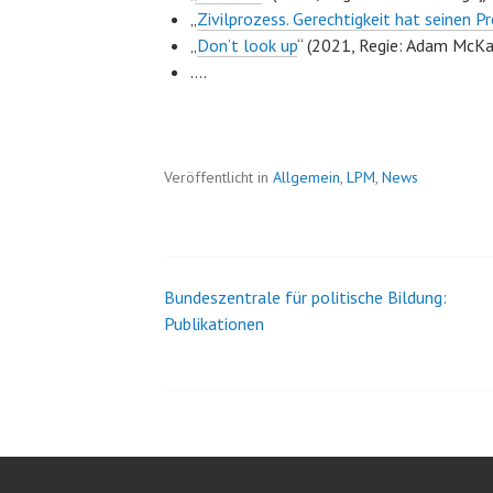
„
Zivilprozess. Gerechtigkeit hat seinen Pr
„
Don’t look up
“ (2021, Regie: Adam McKa
….
Veröffentlicht in
Allgemein
,
LPM
,
News
Bundeszentrale für politische Bildung:
Beitrags-
Publikationen
Navigation