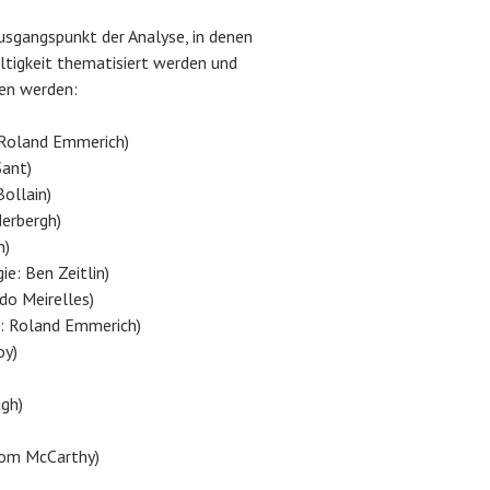
usgangspunkt der Analyse, in denen
ltigkeit thematisiert werden und
fen werden:
: Roland Emmerich)
Sant)
Bollain)
derbergh)
n)
ie: Ben Zeitlin)
do Meirelles)
e: Roland Emmerich)
oy)
ugh)
Tom McCarthy)