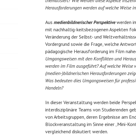
thematisiert? Wie werden diese Aspekte inszeni
Herausforderungen werden auf welche Weise in
Aus
medienbildnerischer Perspektive
werden im
mit nachhaltig-keitsbezogenen Aspekten foku
Veränderung der Selbst- und Weltverhältnis
Vordergrund sowie die Frage, welche Antwort
pädagogische Herausforderung im Film nah
Umgangsweisen mit den Konflikten und Heraus
werden im Film ausgeführt? Auf welche Weise w
(medien-)bildnerischen Herausforderungen zei
Was bedeuten dies Umgangsweisen für professio
Handeln?
In dieser Veranstaltung werden beide Perspe
interdisziplinäre Teams von Studierenden gebi
von Arbeitsgruppen, deren Ergebnisse am En
Blockveranstaltung im Sinne einer „Mini-Kon
vergleichend diskutiert werden.