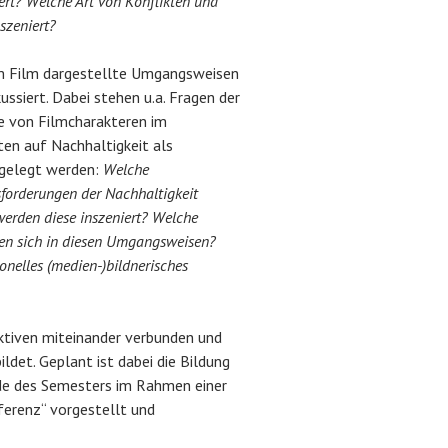
ert? Welche Art von Konflikten und
szeniert?
 Film dargestellte Umgangsweisen
ssiert. Dabei stehen u.a. Fragen der
se von Filmcharakteren im
en auf Nachhaltigkeit als
egelegt werden:
Welche
forderungen der Nachhaltigkeit
erden diese inszeniert? Welche
gen sich in diesen Umgangsweisen?
nelles (medien-)bildnerisches
ktiven miteinander verbunden und
ldet. Geplant ist dabei die Bildung
de des Semesters im Rahmen einer
ferenz“ vorgestellt und