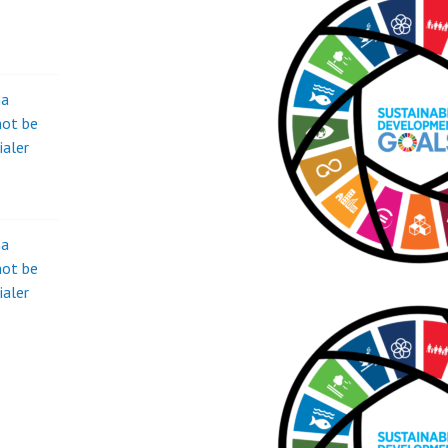
na
not be
ialer
na
not be
ialer