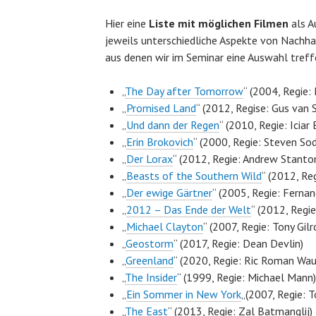
Hier eine
Liste mit möglichen Filmen
als A
jeweils unterschiedliche Aspekte von Nachha
aus denen wir im Seminar eine Auswahl tref
„
The Day after Tomorrow
“ (2004, Regie
„
Promised Land
“ (2012, Regise: Gus van 
„
Und dann der Regen
“ (2010, Regie: Iciar 
„
Erin Brokovich
“ (2000, Regie: Steven So
„
Der Lorax
“ (2012, Regie: Andrew Stanto
„
Beasts of the Southern Wild
“ (2012, Reg
„
Der ewige Gärtner
“ (2005, Regie: Fernan
„
2012 – Das Ende der Welt
“ (2012, Regi
„
Michael Clayton
“ (2007, Regie: Tony Gilr
„
Geostorm
“ (2017, Regie: Dean Devlin)
„
Greenland
“ (2020, Regie: Ric Roman Wa
„
The Insider
“ (1999, Regie: Michael Mann)
„
Ein Sommer in New York
„(2007, Regie: 
„
The East
“ (2013, Regie: Zal Batmanglij)