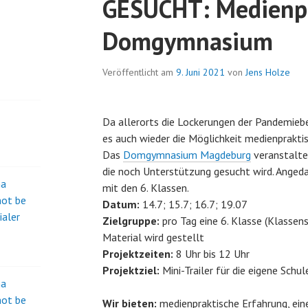
GESUCHT: Medienpr
Domgymnasium
Veröffentlicht am
9. Juni 2021
von
Jens Holze
Da allerorts die Lockerungen der Pandemie
es auch wieder die Möglichkeit medienprakt
Das
Domgymnasium Magdeburg
veranstaltet
die noch Unterstützung gesucht wird. Angedac
na
mit den 6. Klassen.
not be
Datum:
14.7; 15.7; 16.7; 19.07
ialer
Zielgruppe:
pro Tag eine 6. Klasse (Klassens
Material wird gestellt
Projektzeiten:
8 Uhr bis 12 Uhr
Projektziel:
Mini-Trailer für die eigene Schul
na
not be
Wir bieten:
medienpraktische Erfahrung, ein