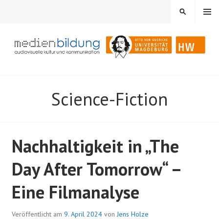
Springe
MENÜ
SUCHEN
zum
Inhalt
Audiovisuelle Kultur und Kommunikation
MEDIENBILDUNG
Science-Fiction
Nachhaltigkeit in „The
Day After Tomorrow“ –
Eine Filmanalyse
Veröffentlicht am
9. April 2024
von
Jens Holze