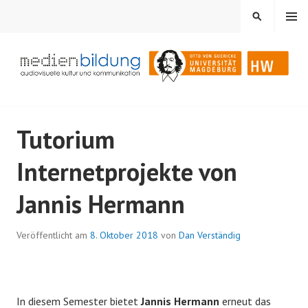
Springe
MENÜ
SUCHEN
zum
Inhalt
Audiovisuelle Kultur und Kommunikation
MEDIENBILDUNG
Tutorium
Internetprojekte von
Jannis Hermann
Veröffentlicht am
8. Oktober 2018
von
Dan Verständig
In diesem Semester bietet
Jannis Hermann
erneut das