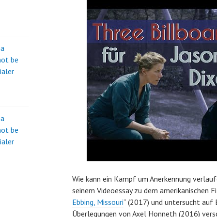
na
not be
ialer
na
not be
ialer
Wie kann ein Kampf um Anerkennung verlaufen
seinem Videoessay zu dem amerikanischen Fi
Ebbing, Missouri
“ (2017) und untersucht auf 
Überlegungen von Axel Honneth (2016) vers