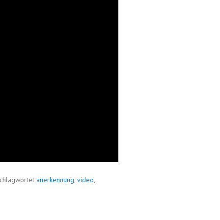
chlagwortet
anerkennung
,
video
,