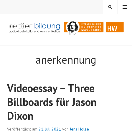
Springe
MENÜ
SUCHEN
zum
Inhalt
Audiovisuelle Kultur und Kommunikation
MEDIENBILDUNG
anerkennung
Videoessay – Three
Billboards für Jason
Dixon
Veröffentlicht am
21. Juli 2021
von
Jens Holze