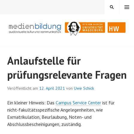
Springe
MENÜ
SUCHEN
zum
Inhalt
Audiovisuelle Kultur und Kommunikation
MEDIENBILDUNG
Anlaufstelle für
prüfungsrelevante Fragen
Veröffentlicht am
12. April 2021
von
Uwe Schick
Ein kleiner Hinweis: Das
Campus Service Center
ist für
nicht-fakultätsspezifische Angelegenheiten, wie
Exmatrikulation, Beurlaubung, Noten- und
Abschlussbescheinigungen, zuständig.