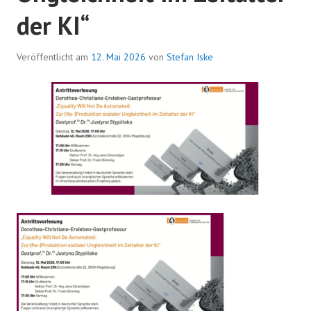
der KI“
Veröffentlicht am
12. Mai 2026
von
Stefan Iske