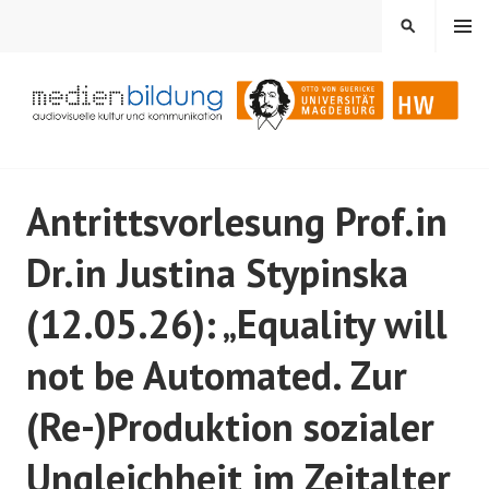
Springe
MENÜ
SUCHEN
zum
Inhalt
Audiovisuelle Kultur und Kommunikation
MEDIENBILDUNG
Antrittsvorlesung Prof.in
Dr.in Justina Stypinska
(12.05.26): „Equality will
not be Automated. Zur
(Re-)Produktion sozialer
Ungleichheit im Zeitalter