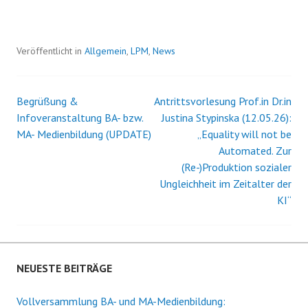
Veröffentlicht in
Allgemein
,
LPM
,
News
Begrüßung &
Antrittsvorlesung Prof.in Dr.in
Beitrags-
Infoveranstaltung BA- bzw.
Justina Stypinska (12.05.26):
MA- Medienbildung (UPDATE)
„Equality will not be
Navigation
Automated. Zur
(Re-)Produktion sozialer
Ungleichheit im Zeitalter der
KI“
NEUESTE BEITRÄGE
Vollversammlung BA- und MA-Medienbildung: