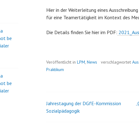
Hier in der Weiterleitung eines Ausschreibu
für eine Teamertätigkeit im Kontext des Me
na
Die Details finden Sie hier im PDF:
2021_Aus
not be
ialer
Veröffentlicht in
LPM
,
News
verschlagwortet
Aus
Praktikum
na
not be
ialer
Jahrestagung der DGfE-Kommission
„
Beitrags-
Sozialpädagogik
Navigation