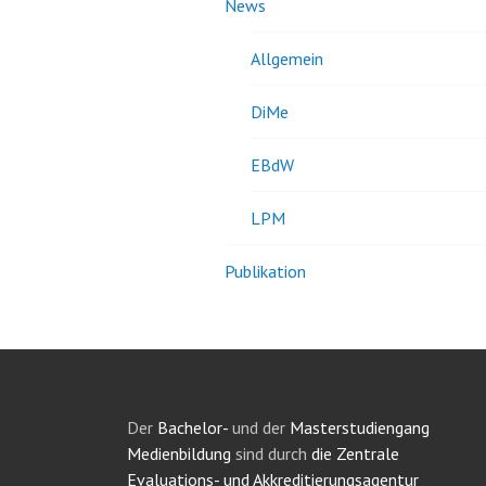
News
Allgemein
DiMe
EBdW
LPM
Publikation
Der
Bachelor-
und der
Masterstudiengang
Medienbildung
sind durch
die Zentrale
Evaluations- und Akkreditierungsagentur