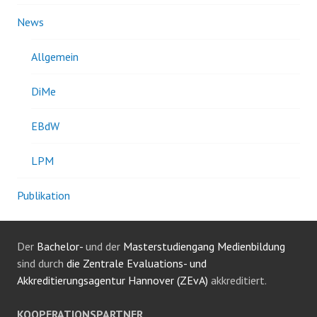
News
Allgemein
DiMe
EBdW
LPM
Publikation
Der
Bachelor-
und der
Masterstudiengang Medienbildung
sind durch
die Zentrale Evaluations- und
Akkreditierungsagentur Hannover (ZEvA)
akkreditiert.
KOOPERATIONSPARTNER