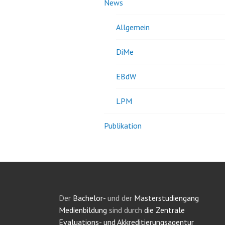
News
Allgemein
DiMe
EBdW
LPM
Publikation
Der
Bachelor-
und der
Masterstudiengang
Medienbildung
sind durch
die Zentrale
Evaluations- und Akkreditierungsagentur