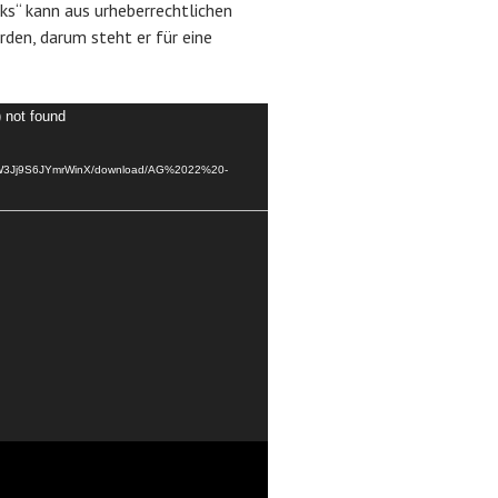
ks“ kann aus urheberrechtlichen
rden, darum steht er für eine
) not found
e/s/W3Jj9S6JYmrWinX/download/AG%2022%20-