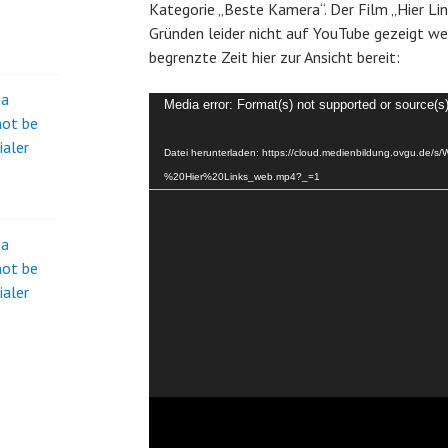
Kategorie „Beste Kamera“. Der Film „Hier Lin
Gründen leider nicht auf YouTube gezeigt we
begrenzte Zeit hier zur Ansicht bereit:
na
Video-
Media error: Format(s) not supported or source(s
not be
Player
ialer
Datei herunterladen: https://cloud.medienbildung.ovgu.d
%20Hier%20Links_web.mp4?_=1
na
not be
ialer