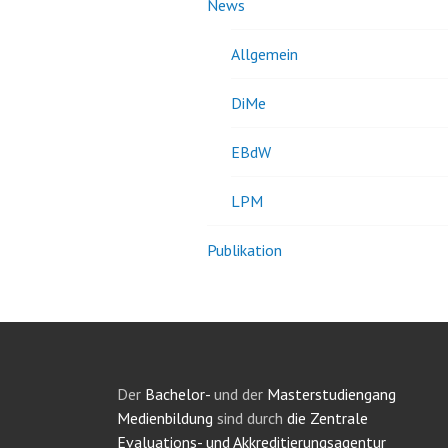
News
Allgemein
DiMe
EBdW
LPM
Publikation
Der
Bachelor-
und der
Masterstudiengang
Medienbildung
sind durch
die Zentrale
Evaluations- und Akkreditierungsagentur