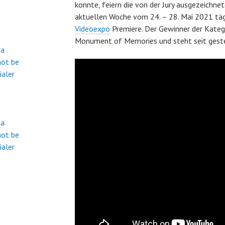
konnte, feiern die von der Jury ausgezeichne
aktuellen Woche vom 24. – 28. Mai 2021 tä
Videoexpo
Premiere. Der Gewinner der Kateg
Monument of Memories und steht seit gester
na
not be
ialer
na
not be
ialer