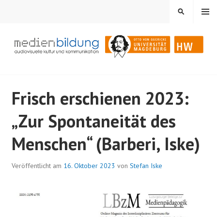
Springe
MENÜ
SUCHEN
zum
Inhalt
Audiovisuelle Kultur und Kommunikation
MEDIENBILDUNG
Frisch erschienen 2023:
„Zur Spontaneität des
Menschen“ (Barberi, Iske)
Veröffentlicht am
16. Oktober 2023
von
Stefan Iske