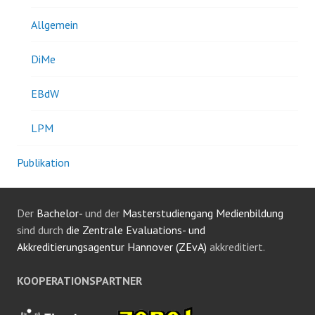
Allgemein
DiMe
EBdW
LPM
Publikation
Der
Bachelor-
und der
Masterstudiengang Medienbildung
sind durch
die Zentrale Evaluations- und
Akkreditierungsagentur Hannover (ZEvA)
akkreditiert.
KOOPERATIONSPARTNER