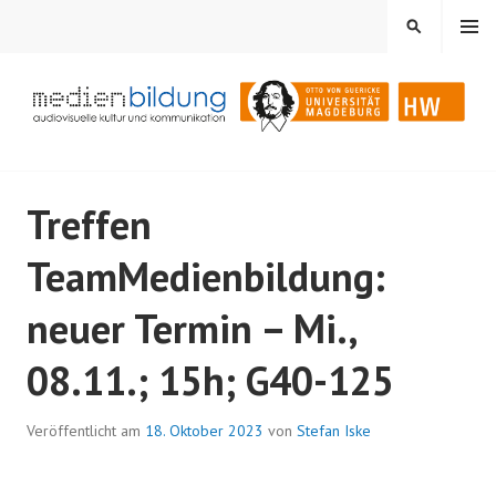
Springe
MENÜ
SUCHEN
zum
Inhalt
Audiovisuelle Kultur und Kommunikation
MEDIENBILDUNG
Treffen
TeamMedienbildung:
neuer Termin – Mi.,
08.11.; 15h; G40-125
Veröffentlicht am
18. Oktober 2023
von
Stefan Iske