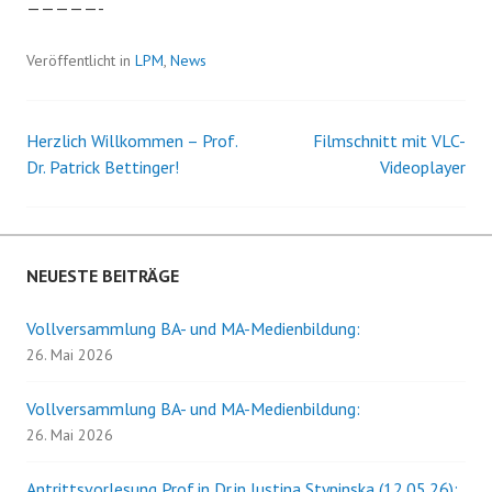
—————-
Veröffentlicht in
LPM
,
News
Herzlich Willkommen – Prof.
Filmschnitt mit VLC-
Beitrags-
Dr. Patrick Bettinger!
Videoplayer
Navigation
NEUESTE BEITRÄGE
Vollversammlung BA- und MA-Medienbildung:
26. Mai 2026
Vollversammlung BA- und MA-Medienbildung:
26. Mai 2026
Antrittsvorlesung Prof.in Dr.in Justina Stypinska (12.05.26):