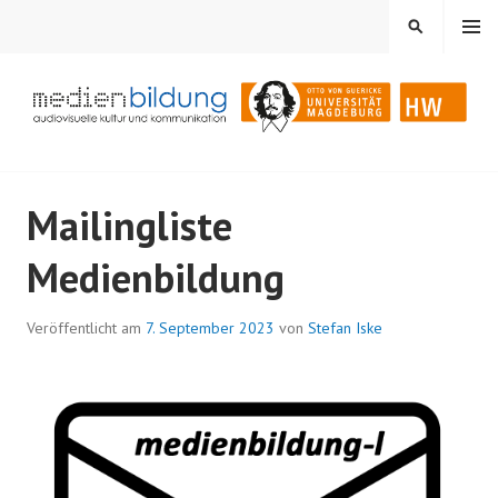
Springe
MENÜ
SUCHEN
zum
Inhalt
Audiovisuelle Kultur und Kommunikation
MEDIENBILDUNG
Mailingliste
Medienbildung
Veröffentlicht am
7. September 2023
von
Stefan Iske