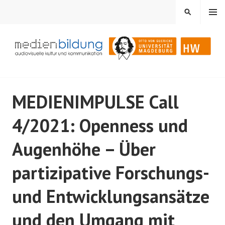
Springe
MENÜ
SUCHEN
zum
Inhalt
Audiovisuelle Kultur und Kommunikation
MEDIENBILDUNG
MEDIENIMPULSE Call
4/2021: Openness und
Augenhöhe – Über
partizipative Forschungs-
und Entwicklungsansätze
und den Umgang mit