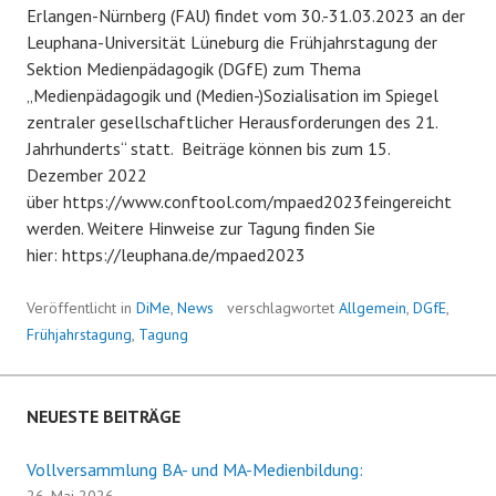
Erlangen-Nürnberg (FAU) findet vom 30.-31.03.2023 an der
Leuphana-Universität Lüneburg die Frühjahrstagung der
Sektion Medienpädagogik (DGfE) zum Thema
„Medienpädagogik und (Medien-)Sozialisation im Spiegel
zentraler gesellschaftlicher Herausforderungen des 21.
Jahrhunderts“ statt. Beiträge können bis zum 15.
Dezember 2022
über https://www.conftool.com/mpaed2023feingereicht
werden. Weitere Hinweise zur Tagung finden Sie
hier: https://leuphana.de/mpaed2023
Veröffentlicht in
DiMe
,
News
verschlagwortet
Allgemein
,
DGfE
,
Frühjahrstagung
,
Tagung
NEUESTE BEITRÄGE
Vollversammlung BA- und MA-Medienbildung:
26. Mai 2026