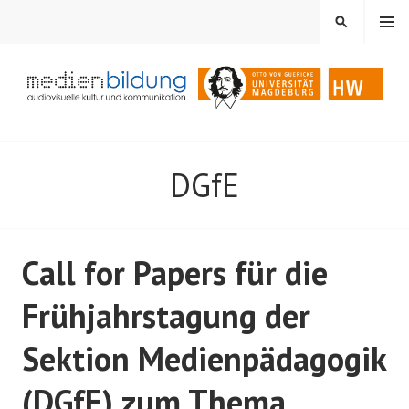
Springe
MENÜ
SUCHEN
zum
Inhalt
Audiovisuelle Kultur und Kommunikation
MEDIENBILDUNG
DGfE
Call for Papers für die
Frühjahrstagung der
Sektion Medienpädagogik
(DGfE) zum Thema