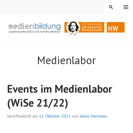
Springe
MENÜ
SUCHEN
zum
Inhalt
Audiovisuelle Kultur und Kommunikation
MEDIENBILDUNG
Medienlabor
Events im Medienlabor
(WiSe 21/22)
Veröffentlicht am
11. Oktober 2021
von
Jannis Hermann