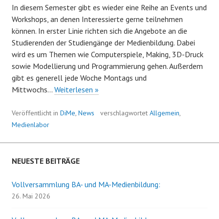
In diesem Semester gibt es wieder eine Reihe an Events und
Workshops, an denen Interessierte gerne teilnehmen
können. In erster Linie richten sich die Angebote an die
Studierenden der Studiengänge der Medienbildung. Dabei
wird es um Themen wie Computerspiele, Making, 3D-Druck
sowie Modellierung und Programmierung gehen. Außerdem
gibt es generell jede Woche Montags und
Events
Mittwochs…
Weiterlesen »
im
Medienlabor
Veröffentlicht in
DiMe
,
News
verschlagwortet
Allgemein
,
(WiSe
Medienlabor
21/22)
NEUESTE BEITRÄGE
Vollversammlung BA- und MA-Medienbildung:
26. Mai 2026