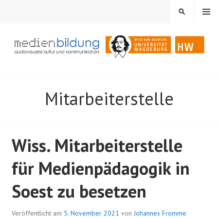
Springe
MENÜ
SUCHEN
zum
Inhalt
Audiovisuelle Kultur und Kommunikation
MEDIENBILDUNG
Mitarbeiterstelle
Wiss. Mitarbeiterstelle
für Medienpädagogik in
Soest zu besetzen
Veröffentlicht am
5. November 2021
von
Johannes Fromme