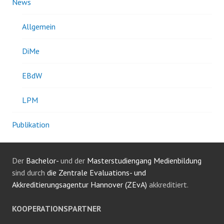
News
Allgemein
DiMe
EBdW
LPM
Publikation
Der
Bachelor-
und der
Masterstudiengang Medienbildung
sind durch
die Zentrale Evaluations- und
Akkreditierungsagentur Hannover (ZEvA)
akkreditiert.
KOOPERATIONSPARTNER