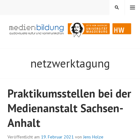
Springe
MENÜ
SUCHEN
zum
Inhalt
Audiovisuelle Kultur und Kommunikation
MEDIENBILDUNG
netzwerktagung
Praktikumsstellen bei der
Medienanstalt Sachsen-
Anhalt
Veröffentlicht am
19. Februar 2021
von
Jens Holze