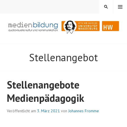
Springe
MENÜ
SUCHEN
zum
Inhalt
Audiovisuelle Kultur und Kommunikation
MEDIENBILDUNG
Stellenangebot
Stellenangebote
Medienpädagogik
Veröffentlicht am
3. März 2021
von
Johannes Fromme